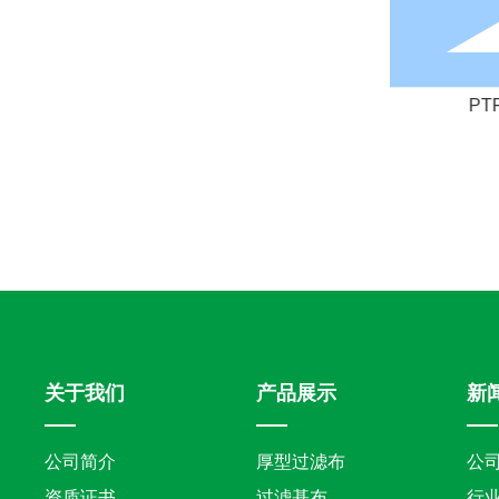
s基布
PPS+PTFE基布
PT
关于我们
产品展示
新
公司简介
厚型过滤布
公
资质证书
过滤基布
行