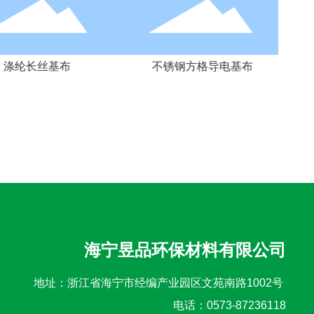
涤纶长丝基布
不锈钢方格导电基布
海宁昱品环保材料有限公司
地址：浙江省海宁市经编产业园区文苑南路1002号
电话：
0573-87236118