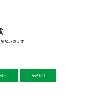
线
：
纱线及缝纫线
留言
联系我们