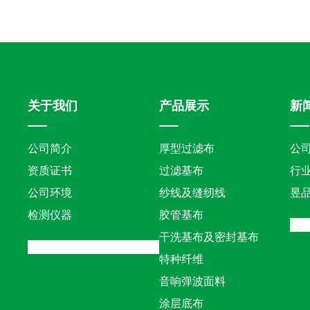
关于我们
产品展示
新
公司简介
厚型过滤布
公
资质证书
过滤基布
行
公司环境
纱线及缝纫线
昱
检测仪器
胶管基布
干洗基布及密封基布
特种纤维
音响弹波面料
涂层底布